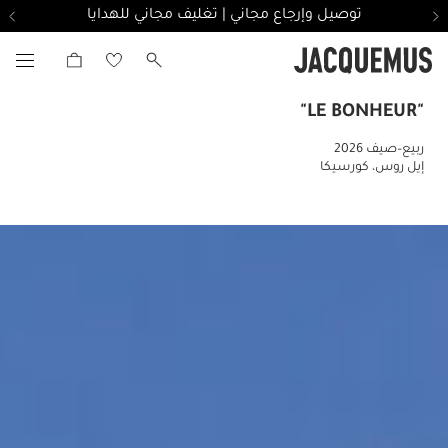
10PM توصيل مجاني خلال ساعتين في دبي للطلبات قبل الساعة
"LE BONHEUR"
ربيع–صيف 2026
إيل روس، كورسيكا