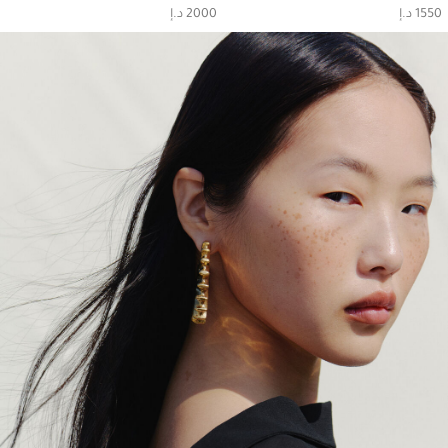
1550 د.إ
2000 د.إ