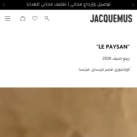
توصيل وإرجاع مجاني | تغليف مجاني للهدايا
"LE PAYSAN"
ربيع-صيف 2026
أورانجوري قصر فرساي، فرنسا