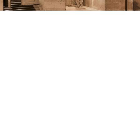
"Le Décor"
يستحضر مبنى L’Orangerie العلاقة المتجذرة بين الأرض والزراعة، إذ يُعد
ملاذًا تُحفظ فيه ثمار القصر وخضرواته وأشجاره بعناية ليبقى كلّ شيء في
أبهى حالاته. يتجاوز هذا المكان كونه مساحة زراعية تقليدية، بل هو امتداد
لإرث عائلة جاكيموس وثقافتهم الأصيلة في فنون الزراعة والحصاد. كما
يحمل في طيّاته ذكرى الجدة كلير جاكيموس التي شكّلت مصدر إلهام