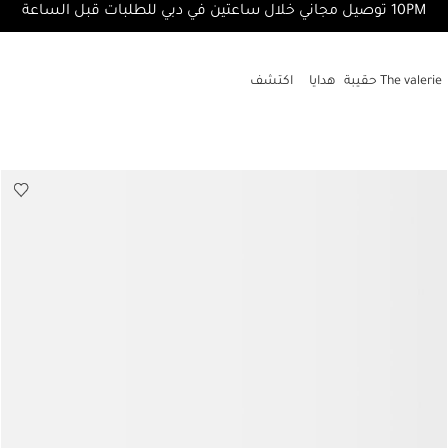
10PM توصيل مجاني خلال ساعتين في دبي للطلبات قبل الساعة
The valerie حقيبة
هدايا
اكتشف