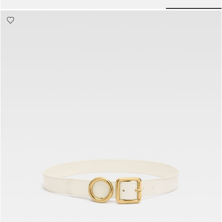
o slide 4
Go to slide 3
Go to slide 2
Go to slide 1
Go t