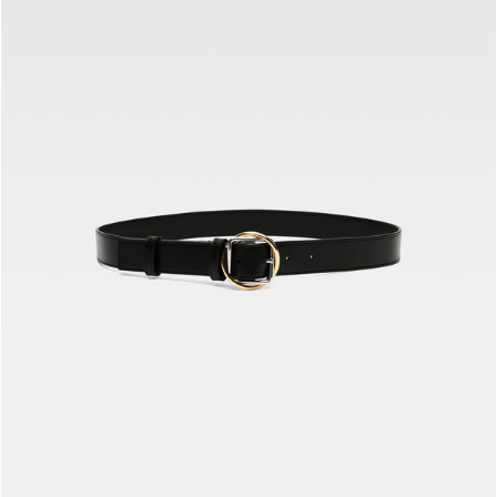
The Salon حزام
1490 د.إ