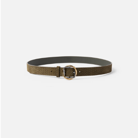
حزام The Salon
1490 د.إ