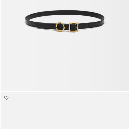
حقائب صغيرة
حقائب يد صغيرة
حقائب الكتف
سلال وحقائب حمل
تخفيضات
The thin Regalo حزام
1100 د.إ
o to slide 3
Go to slide 2
Go to slide 1