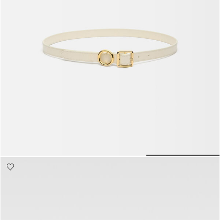
The thin Regalo حزام
1100 د.إ
o to slide 3
Go to slide 2
Go to slide 1
G