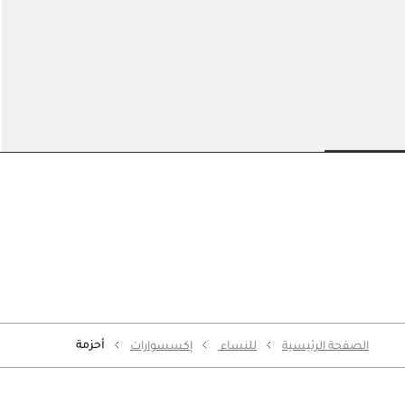
حزام The Bambino
990 د.إ
 slide 5
Go to slide 4
Go to slide 3
Go to slide 2
Go to slide 1
أحزمة
الصفحة الرئيسية
للنساء
إكسسوارات