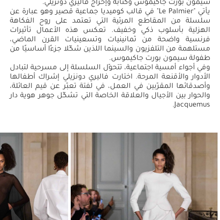
سيمون بورت جاكيموس وكتابة وإخراج فاليري دونزيلي.
يأتي "Le Palmier" في قالب كوميديا جماعية قصير وهو عبارة عن
سلسلة من المقاطع المرئية التي تعتمد على روح الفكاهة
الهزلية بأسلوب ذكي وخفيف. تعكس هذه الأعمال تأثيرات
فرنسية واضحة من ثمانينيات وتسعينيات القرن الماضي،
مستلهمة من التلفزيون والسينما اللذين شكّلا جزءًا أساسيًا من
طفولة سيمون بورت جاكيموس.
وفي أجواء أمسية اجتماعية، تتحوّل السلسلة إلى مسرحية لتبادل
الأدوار والأقنعة المرحة. اختارت فاليري دونزيلي إشراك أطفالها
وأصدقائها المقرّبين في العمل، في لفتة تعبّر عن قيم العائلة،
والحوار بين الأجيال والعلاقة الخاصة التي تشكّل جوهر هوية دار
Jacquemus.