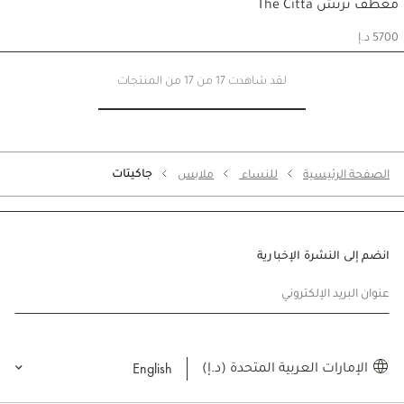
Go to slide 6
Go to slide 5
Go to slide 7
Go to slide 4
Go to slide 3
Go to slide 2
Go to slide 1
معطف ترنش The Citta
حسابي
5700 د.إ
لقد شاهدت 17 من 17 من المنتجات
جاكيتات
الصفحة الرئيسية
للنساء
ملابس
انضم إلى النشرة الإخبارية
عنوان البريد الإلكتروني
English
الإمارات العربية المتحدة (د.إ)