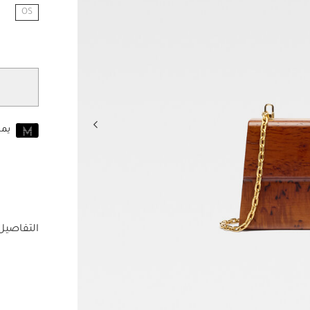
OS
مختار
يم
انضم إلى MUSE اليوم
للانضمام إلى MUSE، ستحتاج إل
حساب Jacquemus الخاص بك.
التفاصيل