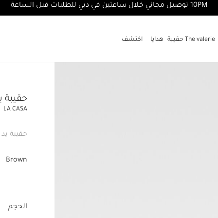
10PM توصيل مجاني خلال ساعتين في دبي للطلبات قبل الساعة
The valerie حقيبة
هدايا
اكتشف
حقيبة يد mbino En Bois
LA CASA
حقيبة يد 
Brown
الحجم