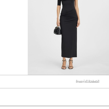
فستان La Robe Drapeado
2990 د.إ
الصفحة الرئيسية