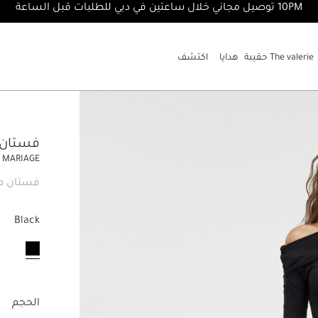
10PM توصيل مجاني خلال ساعتين في دبي للطلبات قبل الساعة
The valerie حقيبة
هدايا
اكتشف
فستان  Robe Drapeado
E MARIAGE
فستان طو
Black
مختار
الحجم