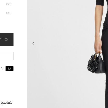
XXS
XXL
أض
يم
انضم إلى MUSE اليوم
للانضمام إلى MUSE، ستحتاج إل
حساب Jacquemus الخاص بك.
التفاصيل