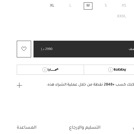
XL
L
M
S
XS
مختار
XXXL
ف
2990 د.إ
كنك كسب
+2848
نقطة من خلال عملية الشراء هذه.
ى الدخول
إنشاء
أو
تسجيل الدخول
إلى
التسليم والإرجاع
المساعدة