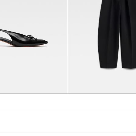
The low Cubisto slingbacks
2990 د.إ