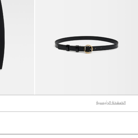
The Salon belt حزام
بنطال The Ovalo
990 د.إ
3620 د.إ
الصفحة الرئيسية