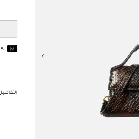
مختار
يم
انضم إلى MUSE اليوم
للانضمام إلى MUSE، ستحتاج إل
حساب Jacquemus الخاص بك.
التفاصيل