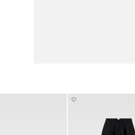
Go to slide 3
Go t