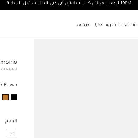
10PM توصيل مجاني خلال ساعتين في دبي للطلبات قبل الساعة
The valerie حقيبة
هدايا
اكتشف
e Bambino
حقيبة صغ
rk Brown
الحجم
OS