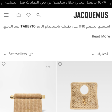
10PM توصيل مجاني خلال ساعتين في دبي للطلبات قبل الساعة
Tabby Promotions
استمتع بخصم 10% على طلبك باستخدام الرمز
TABBY10
عند الدفع.
Read More
تصنيف
Bestsellers
جديد