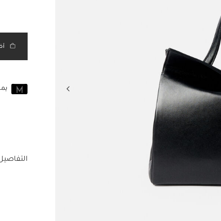
مختار
أض
يم
انضم إلى MUSE اليوم
للانضمام إلى MUSE، ستحتاج إل
حساب Jacquemus الخاص بك.
التفاصيل