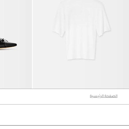
تي شيرت The Spallina
The Tourni حذاء بكعب
1550 د.إ
930 د.إ
3200 د.إ
الصفحة الرئيسية