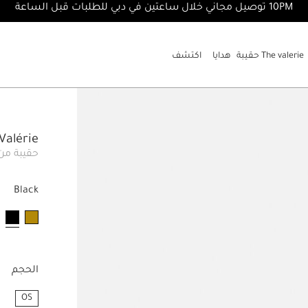
10PM توصيل مجاني خلال ساعتين في دبي للطلبات قبل الساعة
The valerie حقيبة
هدايا
اكتشف
The Valérie
حقيبة من 
Black
مخت
الحجم
OS