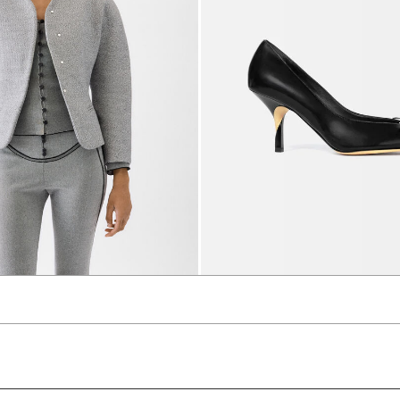
The mini Ovalo jacket
4700 د.إ