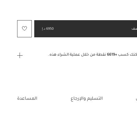
ف
6950 د.إ
كنك كسب
+6619
نقطة من خلال عملية الشراء هذه.
ى الدخول
إنشاء
أو
تسجيل الدخول
إلى
التسليم والإرجاع
المساعدة