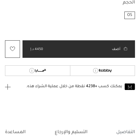
الحجم
OS
مختار
أضف
4450 د.إ
يمكنك كسب
+4238
نقطة من خلال عملية الشراء هذه.
انضم إلى MUSE اليوم
للانضمام إلى MUSE، ستحتاج إلى الدخول
إنشاء
أو
تسجيل الدخول
إلى
حساب Jacquemus الخاص بك.
التفاصيل
التسليم والإرجاع
المساعدة