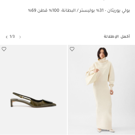
%69 بولي يوريثان - 31% بوليستر / البطانة: 100% قطن
أكمل الإطلالة
1/3