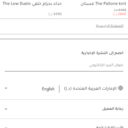
The Pallone knit فستان
حذاء بحزام خلفي The Low Duelo
حسابي
حسابي
4400 د.إ
2640 د.إ
3490 د.إ
الصفحة الرئيسية
انضم إلى النشرة الإخبارية
عنوان البريد الإلكتروني
English
الإمارات العربية المتحدة (د.إ)
رعاية العميل