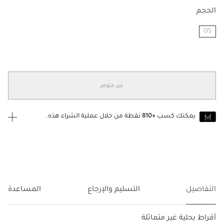
الحجم
OS
مختار
غير متوفر
يمكنك كسب
+810
نقطة من خلال عملية الشراء هذه.
انضم إلى MUSE اليوم
للانضمام إلى MUSE، ستحتاج إلى الدخول
إنشاء
أو
تسجيل الدخول
إلى
حساب Jacquemus الخاص بك.
التفاصيل
التسليم والإرجاع
المساعدة
أقراط بحلية غير متماثلة