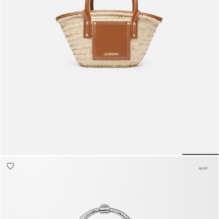
حقيبة Le Petit Panier Soli
1990 د.إ
lide 6
Go to slide 5
Go to slide 4
Go to slide 3
Go to slide 2
Go to slide 1
Go to
جديد