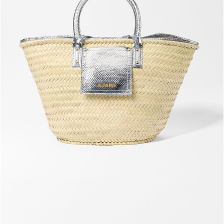
حقيبة بتصميم سلة The Soli
2190 د.إ