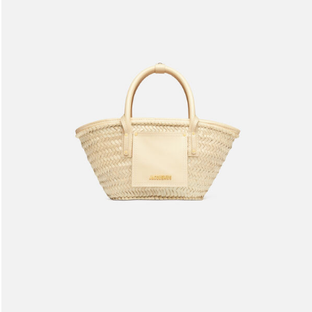
حقيبة بتصميم سلة The small Soli
1990 د.إ