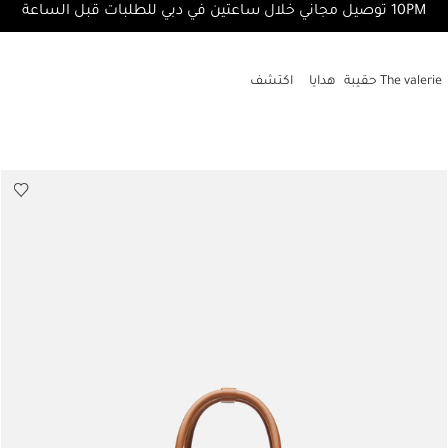
10PM توصيل مجاني خلال ساعتين في دبي للطلبات قبل الساعة
The valerie حقيبة
هدايا
اكتشف