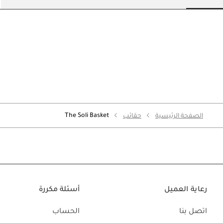
lide 6
Go to slide 5
Go to slide 4
Go to slide 3
Go to slide 2
Go to slide 1
The Soli Basket
الصفحة الرئيسية
حقائب
رعاية العميل
أسئلة مكررة
اتصل بنا
الحساب