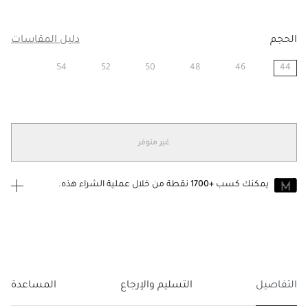
الحجم
دليل المقاسات
54
52
50
48
46
44
مختار
غير متوفر
يمكنك كسب
+1700
نقطة من خلال عملية الشراء هذه.
انضم إلى MUSE اليوم
للانضمام إلى MUSE، ستحتاج إلى الدخول
إنشاء
أو
تسجيل الدخول
إلى
حساب Jacquemus الخاص بك.
التفاصيل
التسليم والإرجاع
المساعدة