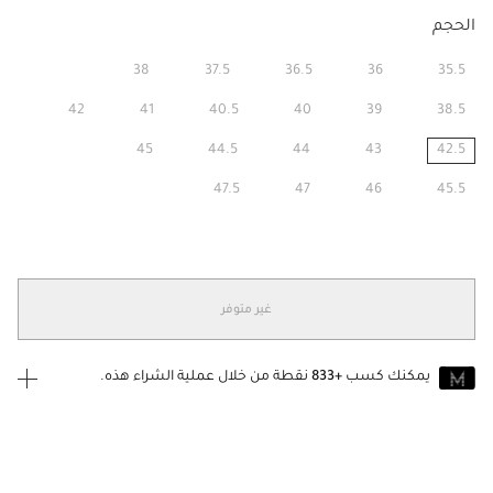
الحجم
38
37.5
36.5
36
35.5
42
41
40.5
40
39
38.5
45
44.5
44
43
42.5
مختار
47.5
47
46
45.5
غير متوفر
يمكنك كسب
+833
نقطة من خلال عملية الشراء هذه.
انضم إلى MUSE اليوم
للانضمام إلى MUSE، ستحتاج إلى الدخول
إنشاء
أو
تسجيل الدخول
إلى
حساب Jacquemus الخاص بك.