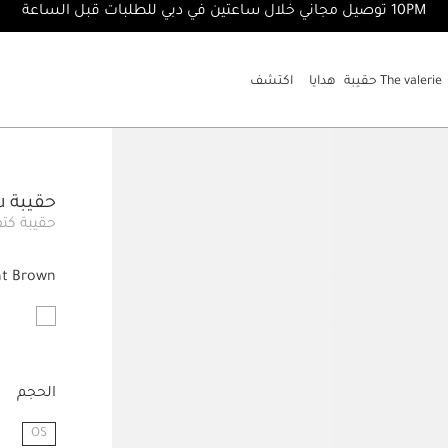
10PM توصيل مجاني خلال ساعتين في دبي للطلبات قبل الساعة
The valerie حقيبة
هدايا
اكتشف
حقيبة The Bisou
حقيبة كت
ht Brown
الحجم
OS