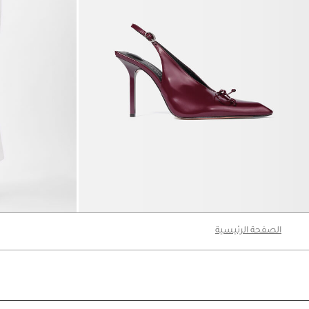
حذاء The high Cubisto
فستان The Ovalo shirt dress
3650 د.إ
2990 د.إ
1794 د.إ
الصفحة الرئيسية