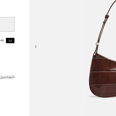
مختار
يم
انضم إلى MUSE اليوم
للانضمام إلى MUSE، ستحتاج إل
حساب Jacquemus الخاص بك.
التفاصيل