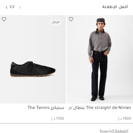
أكمل الإطلالة
1/2
الرجال
The straight de-Nîmes بنطال جينز
سنيكرز The Tennis
حسابي
حسابي
حسابي
1900 د.إ
1700 د.إ
الصفحة الرئيسية