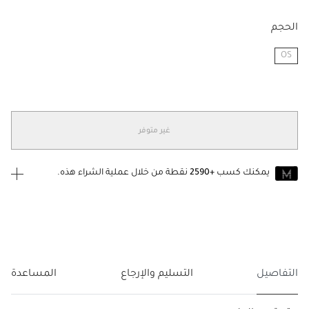
الحجم
OS
مختار
غير متوفر
يمكنك كسب
+2590
نقطة من خلال عملية الشراء هذه.
انضم إلى MUSE اليوم
للانضمام إلى MUSE، ستحتاج إلى الدخول
إنشاء
أو
تسجيل الدخول
إلى
حساب Jacquemus الخاص بك.
التفاصيل
التسليم والإرجاع
المساعدة