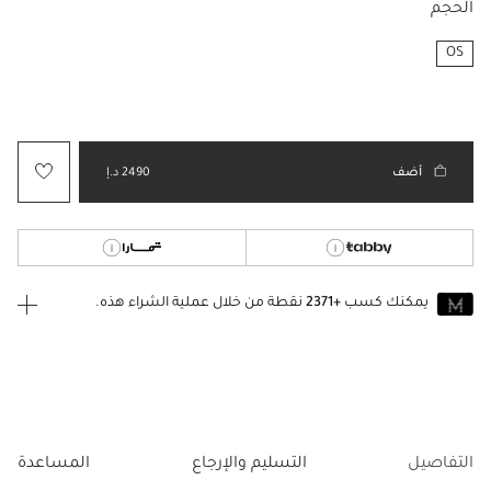
الحجم
OS
مختار
أضف
2490 د.إ
يمكنك كسب
+2371
نقطة من خلال عملية الشراء هذه.
انضم إلى MUSE اليوم
للانضمام إلى MUSE، ستحتاج إلى الدخول
إنشاء
أو
تسجيل الدخول
إلى
حساب Jacquemus الخاص بك.
التفاصيل
التسليم والإرجاع
المساعدة