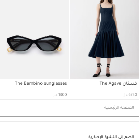
فستان The Agave
The Bambino sunglasses
حسابي
حسابي
6750 د.إ
1300 د.إ
الصفحة الرئيسية
انضم إلى النشرة الإخبارية