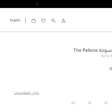
English
الحساب
The Pallone
 عالية
O
دليل المقاسات
40
38
36