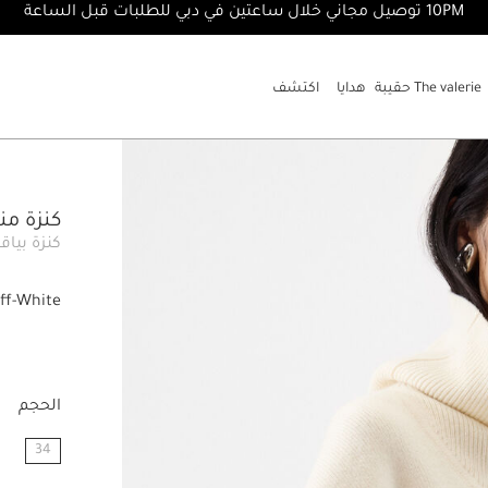
10PM توصيل مجاني خلال ساعتين في دبي للطلبات قبل الساعة
The valerie حقيبة
هدايا
اكتشف
كنزة منسوجة 
كنزة بياقة
ff-White
الحجم
34
مختار