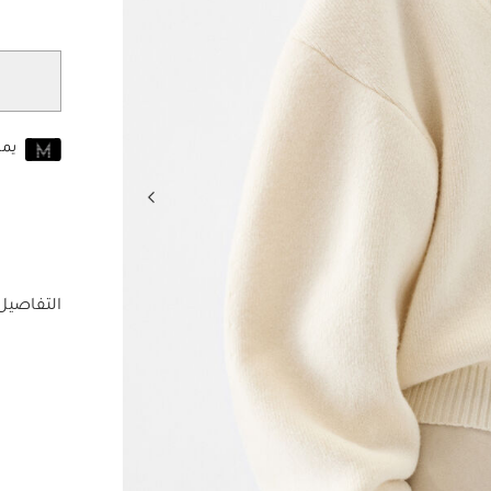
يم
انضم إلى MUSE اليوم
للانضمام إلى MUSE، ستحتاج إل
حساب Jacquemus الخاص بك.
التفاصيل