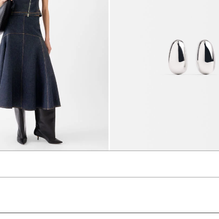
تنورة The Triangle de-Nîmes denim
3660 د.إ