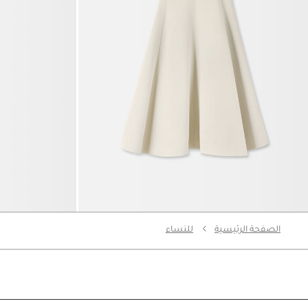
The Triangle skirt
The Curvo أقراط
4000 د.إ
1300 د.إ
650 د.إ
الصفحة الرئيسية
للنساء