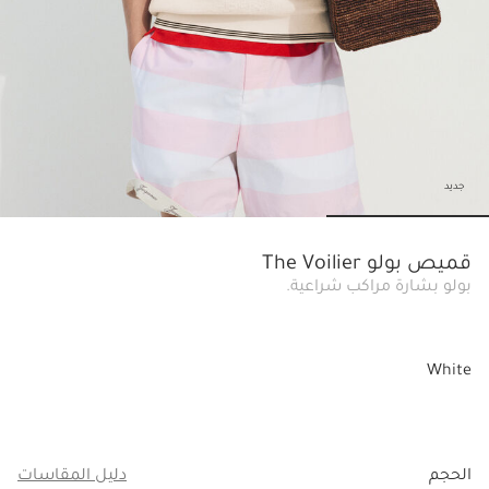
جديد
o to slide 3
Go to slide 2
Go to slide 1
قميص بولو The Voilier
بولو بشارة مراكب شراعية.
White
الحجم
دليل المقاسات