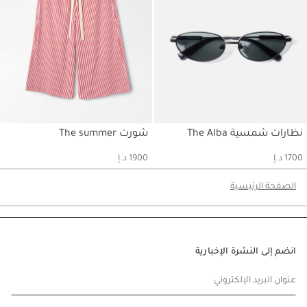
نظارات شمسية The Alba
شورت The summer
ي
حسابي
حسابي
1700 د.إ
1900 د.إ
الصفحة الرئيسية
انضم إلى النشرة الإخبارية
عنوان البريد الإلكتروني