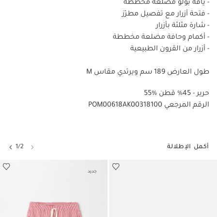
- ياقة بولو مضلعة مخططة
- فتحة أزرار مع تفصيل مطرّز
- شارة مثلثة بأزرار
- أكمام وحافة مضلعة مخططة
- أزرار من القرون الطبيعية
طول العارض 189 سم ويرتدي مقاس M
55% حرير - 45% قطن
POM00618AK00318100 الرقم المرجعي
أكمل الإطلالة
1/2
جديد