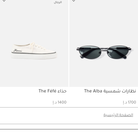
الرجال
نظارات شمسية The Alba
حذاء The Féfé
حسابي
حسابي
1700 د.إ
1400 د.إ
الصفحة الرئيسية