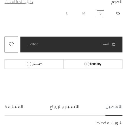
الحجم
دليل المقاسات
L
M
S
XS
مختار
أضف
1900 د.إ
التفاصيل
التسليم والإرجاع
المساعدة
شورت مخطط