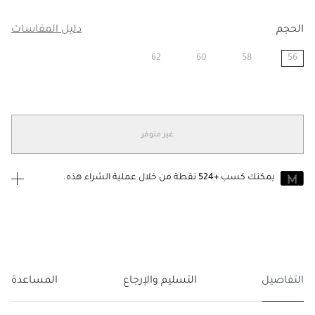
الحجم
دليل المقاسات
62
60
58
56
مختار
غير متوفر
يمكنك كسب
+524
نقطة من خلال عملية الشراء هذه.
انضم إلى MUSE اليوم
للانضمام إلى MUSE، ستحتاج إلى الدخول
إنشاء
أو
تسجيل الدخول
إلى
حساب Jacquemus الخاص بك.
التفاصيل
التسليم والإرجاع
المساعدة