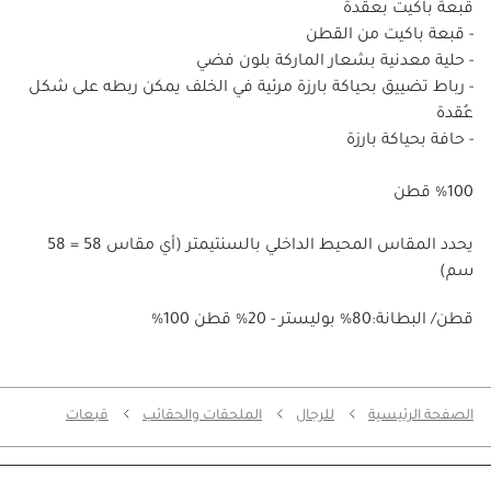
قبعة باكيت بعقدة
- قبعة باكيت من القطن
- حلية معدنية بشعار الماركة بلون فضي
- رباط تضييق بحياكة بارزة مرئية في الخلف يمكن ربطه على شكل
عُقدة
- حافة بحياكة بارزة
%100 قطن
يحدد المقاس المحيط الداخلي بالسنتيمتر (أي مقاس 58 = 58
سم)
%100 قطن/ البطانة:80% بوليستر - 20% قطن
الصفحة الرئيسية
للرجال
الملحقات والحقائب
قبعات