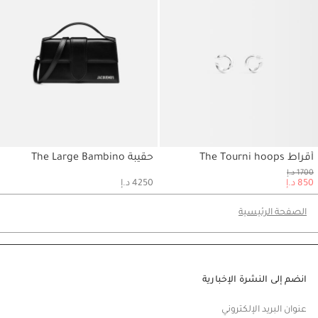
أقراط The Tourni hoops
حقيبة The Large Bambino
حسابي
حسابي
1700 د.إ
850 د.إ
4250 د.إ
الصفحة الرئيسية
انضم إلى النشرة الإخبارية
عنوان البريد الإلكتروني