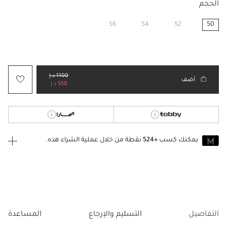
الحجم
56
54
52
50
مختار
1100 د.إ
أضف
550 د.إ
يمكنك كسب
+524
نقطة من خلال عملية الشراء هذه.
انضم إلى MUSE اليوم
للانضمام إلى MUSE، ستحتاج إلى الدخول
إنشاء
أو
تسجيل الدخول
إلى
حساب Jacquemus الخاص بك.
التفاصيل
التسليم والإرجاع
المساعدة