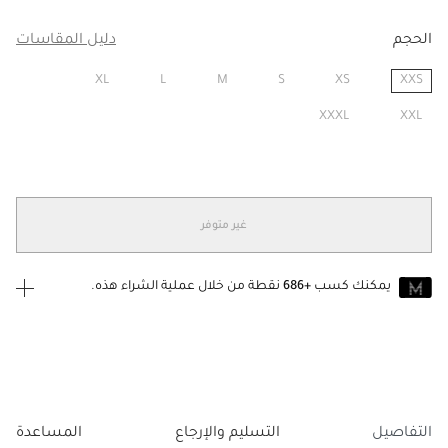
الحجم
دليل المقاسات
XL
L
M
S
XS
XXS
مختار
XXXL
XXL
غير متوفر
يمكنك كسب
+686
نقطة من خلال عملية الشراء هذه.
انضم إلى MUSE اليوم
للانضمام إلى MUSE، ستحتاج إلى الدخول
إنشاء
أو
تسجيل الدخول
إلى
حساب Jacquemus الخاص بك.
التفاصيل
التسليم والإرجاع
المساعدة