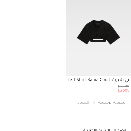
تي شيرت Le T-Shirt Bahia Court
حسابي
1010 د.إ
505 د.إ
الصفحة الرئيسية
للنساء
انضم إلى النشرة الإخبارية