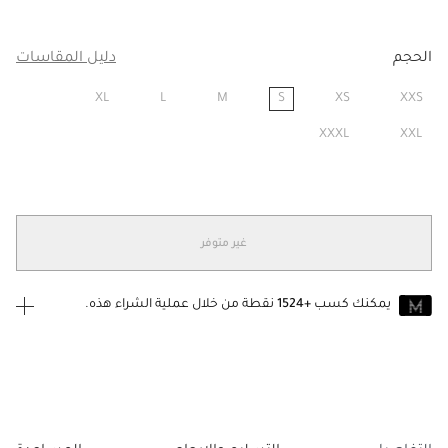
الحجم
دليل المقاسات
XL
L
M
S
XS
XXS
مختار
XXXL
XXL
غير متوفر
يمكنك كسب
+1524
نقطة من خلال عملية الشراء هذه.
انضم إلى MUSE اليوم
للانضمام إلى MUSE، ستحتاج إلى الدخول
إنشاء
أو
تسجيل الدخول
إلى
حساب Jacquemus الخاص بك.