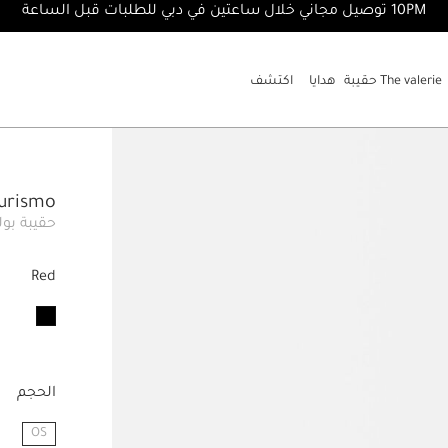
10PM توصيل مجاني خلال ساعتين في دبي للطلبات قبل الساعة
The valerie حقيبة
هدايا
اكتشف
l Turismo
حقيبة بو
Red
الحجم
OS