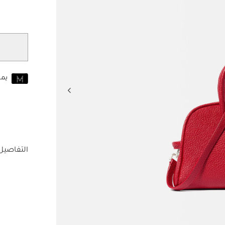
مختار
يم
انضم إلى MUSE اليوم
للانضمام إلى MUSE، ستحتاج إل
حساب Jacquemus الخاص بك.
التفاصيل