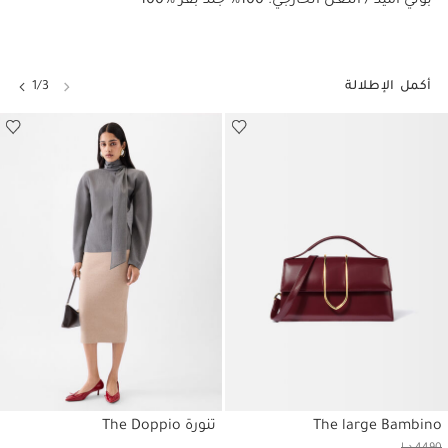
100% بولي أميد / النعل الخارجي: 100% جلد بقر
أكمل الإطلالة
1/3
The large Bambino
تنورة The Doppio
حسابي
حسابي
4490 د.إ