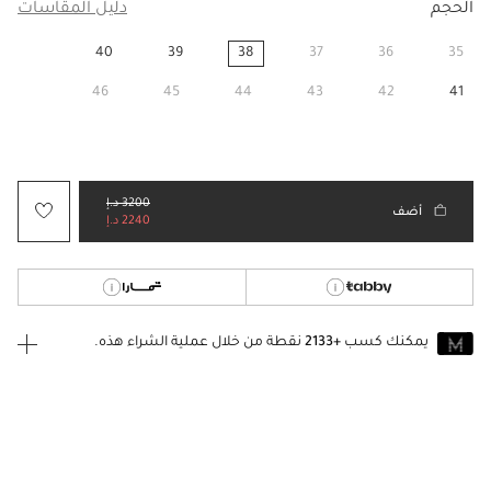
الحجم
دليل المقاسات
40
39
38
37
36
35
مختار
46
45
44
43
42
41
3200 د.إ
أضف
2240 د.إ
يمكنك كسب
+2133
نقطة من خلال عملية الشراء هذه.
انضم إلى MUSE اليوم
للانضمام إلى MUSE، ستحتاج إلى الدخول
إنشاء
أو
تسجيل الدخول
إلى
حساب Jacquemus الخاص بك.