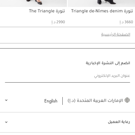
تنورة The Triangle de-Nîmes denim
تنورة The Triangle
حسابي
حسابي
3660 د.إ
2990 د.إ
الصفحة الرئيسية
انضم إلى النشرة الإخبارية
عنوان البريد الإلكتروني
English
الإمارات العربية المتحدة (د.إ)
رعاية العميل