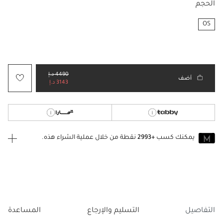
الحجم
OS
مختار
4490 د.إ
أضف
3143 د.إ
يمكنك كسب
+2993
نقطة من خلال عملية الشراء هذه.
انضم إلى MUSE اليوم
للانضمام إلى MUSE، ستحتاج إلى الدخول
إنشاء
أو
تسجيل الدخول
إلى
حساب Jacquemus الخاص بك.
التفاصيل
التسليم والإرجاع
المساعدة