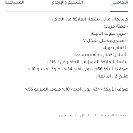
التفاصيل
التسليم والإرجاع
المساعدة
كارديجان مزين بشعار الماركة من الجاكار
- قصّة مريحة
- مزيج صوف الألبكة
- فتحة رقبة على شكل V‏
- أكمام طويلة
- أساور أكمام وحافة مضلعة
- شعار الماركة المميز من الجاكار في الخلف
صوف الألبكة 56% - بولي أميد 34% - صوف ميرينو 10%
صُنع في البرتغال
%56 صوف الألبكة - 34% بولي أميد - 10% صوف الميرينو
الصفحة الرئيسية
للرجال
ملابس