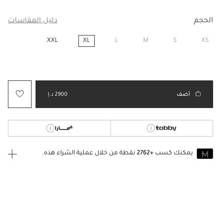
الحجم
دليل المقاسات
XXL
XL
L
M
S
XS
مختار
أضف
2900 د.إ
يمكنك كسب
+2762
نقطة من خلال عملية الشراء هذه.
انضم إلى MUSE اليوم
للانضمام إلى MUSE، ستحتاج إلى الدخول
إنشاء
أو
تسجيل الدخول
إلى
حساب Jacquemus الخاص بك.