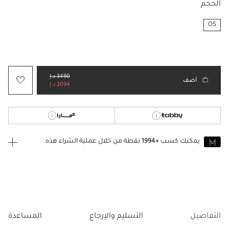
الحجم
OS
مختار
3490 د.إ
أضف
2094 د.إ
يمكنك كسب
+1994
نقطة من خلال عملية الشراء هذه.
انضم إلى MUSE اليوم
للانضمام إلى MUSE، ستحتاج إلى الدخول
إنشاء
أو
تسجيل الدخول
إلى
حساب Jacquemus الخاص بك.
التفاصيل
التسليم والإرجاع
المساعدة