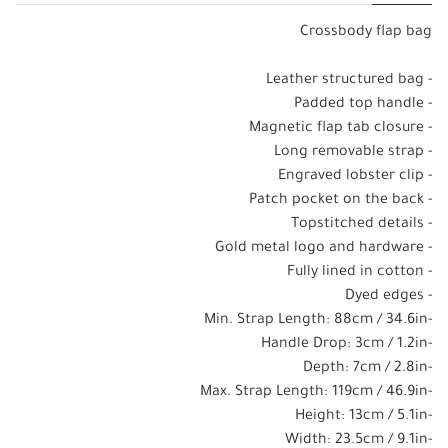
Crossbody flap bag
- Leather structured bag
- Padded top handle
- Magnetic flap tab closure
- Long removable strap
- Engraved lobster clip
- Patch pocket on the back
- Topstitched details
- Gold metal logo and hardware
- Fully lined in cotton
- Dyed edges
-Min. Strap Length: 88cm / 34.6in
-Handle Drop: 3cm / 1.2in
-Depth: 7cm / 2.8in
-Max. Strap Length: 119cm / 46.9in
-Height: 13cm / 5.1in
-Width: 23.5cm / 9.1in