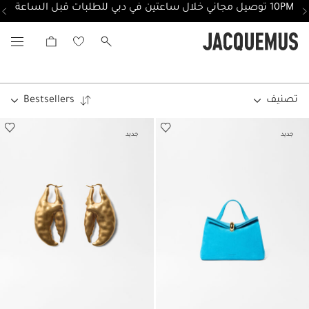
10PM توصيل مجاني خلال ساعتين في دبي للطلبات قبل الساعة
FW26
تصنيف
Bestsellers
جديد
جديد