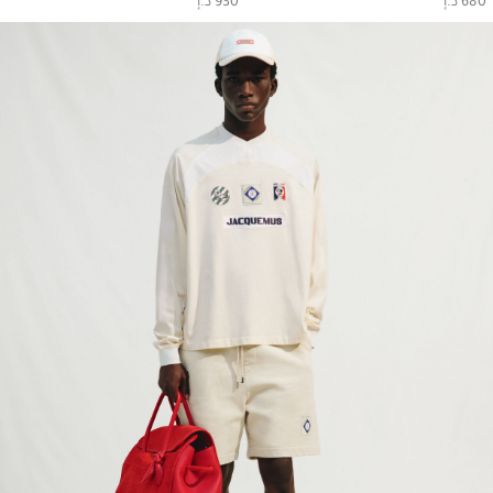
680 د.إ
930 د.إ