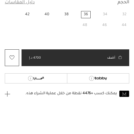
الحجم
دليل المقاسات
42
40
38
36
34
32
مختار
48
46
44
أضف
4700 د.إ
يمكنك كسب
+4476
نقطة من خلال عملية الشراء هذه.
انضم إلى MUSE اليوم
للانضمام إلى MUSE، ستحتاج إلى الدخول
إنشاء
أو
تسجيل الدخول
إلى
حساب Jacquemus الخاص بك.