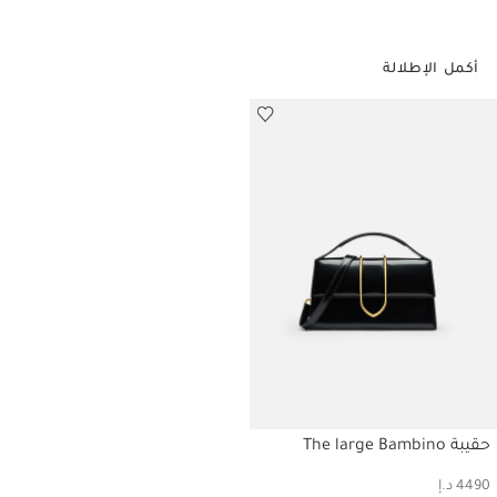
أكمل الإطلالة
حقيبة The large Bambino
حسابي
4490 د.إ