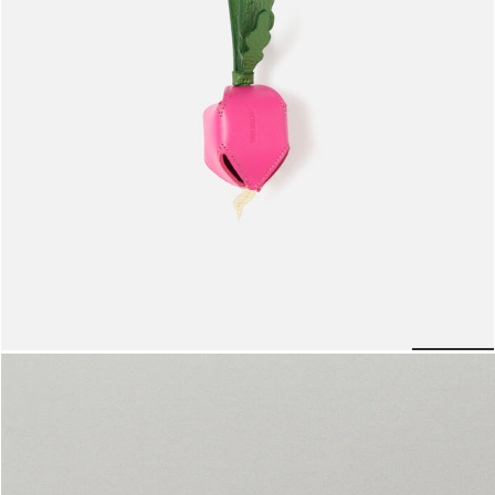
حلية الفجل
950 د.إ
lide 6
Go to slide 5
Go to slide 4
Go to slide 3
Go to slide 2
Go to slide 1
Go to