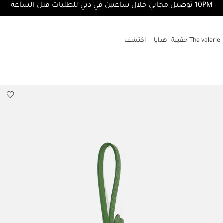
10PM توصيل مجاني خلال ساعتين في دبي للطلبات قبل الساعة
The valerie حقيبة
هدايا
اكتشف