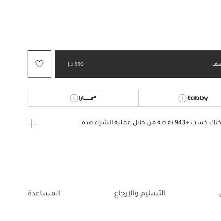
ف
990 د.إ
كنك كسب
+943
نقطة من خلال عملية الشراء هذه.
ى الدخول
إنشاء
أو
تسجيل الدخول
إلى
التسليم والإرجاع
المساعدة