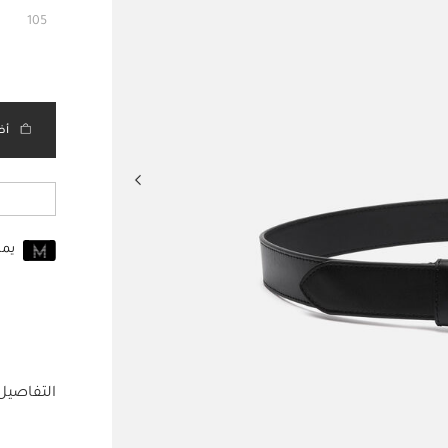
مختار
105
أض
يم
انضم إلى MUSE اليوم
للانضمام إلى MUSE، ستحتاج إل
حساب Jacquemus الخاص بك.
التفاصيل