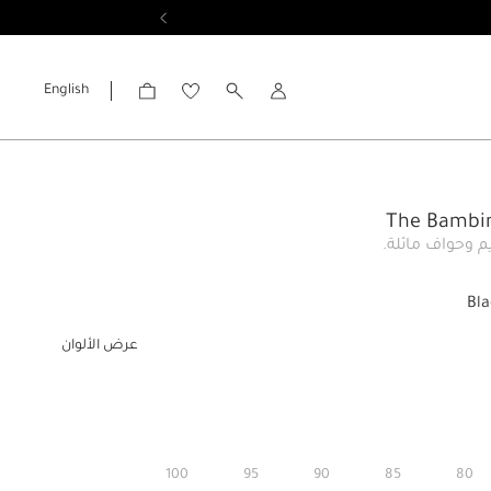
English
الحساب
يم وحواف مائلة.
Bla
عرض الألوان
100
95
90
85
80