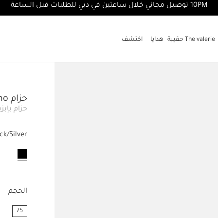
10PM توصيل مجاني خلال ساعتين في دبي للطلبات قبل الساعة
The valerie حقيبة
هدايا
اكتشف
حزام The Bambino
حزام بإبز
ck/Silver
مختار
الحجم
75