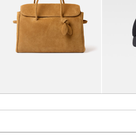
حقيبة يد كبيرة The Turismo
7490 د.إ