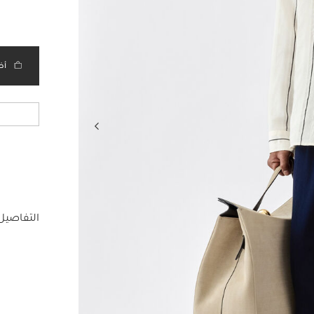
أض
التفاصيل