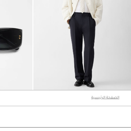
بنطال The Croisière
sco sunglasses
2790 د.إ
1450 د.إ
الصفحة الرئيسية