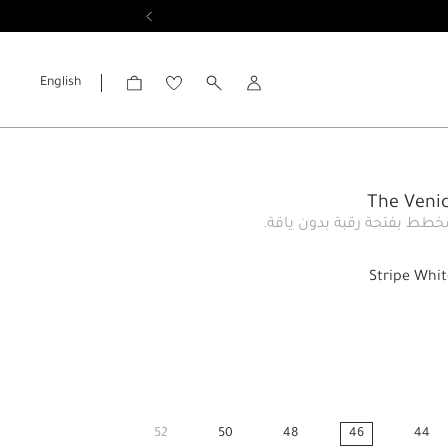
English
الحساب
The Venic
ط بفتحة رقبة بدون ياقة.
Stripe Whit
52
50
48
46
44