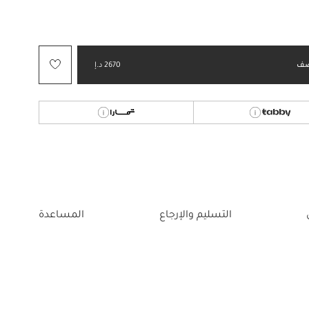
مختار
ف
2670 د.إ
التسليم والإرجاع
المساعدة