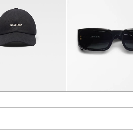
The Pi
كاب The Gadjo
700 د.إ