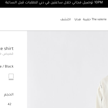
10PM توصيل مجاني خلال ساعتين في دبي للطلبات قبل الساعة
The valerie حقيبة
هدايا
اكتشف
e shirt
قميص مخط
e / Black
مختار
الحجم
42