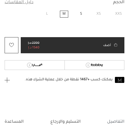
الحجم
دليل المقاسات
L
M
S
XS
XXS
مختار
2200 د.إ
أضف
1540 د.إ
يمكنك كسب
+1467
نقطة من خلال عملية الشراء هذه.
انضم إلى MUSE اليوم
للانضمام إلى MUSE، ستحتاج إلى الدخول
إنشاء
أو
تسجيل الدخول
إلى
حساب Jacquemus الخاص بك.
التفاصيل
التسليم والإرجاع
المساعدة