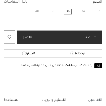
الحجم
دليل المقاسات
40
38
36
34
32
مختار
أضف
2880 د.إ
يمكنك كسب
+2743
نقطة من خلال عملية الشراء هذه.
انضم إلى MUSE اليوم
للانضمام إلى MUSE، ستحتاج إلى الدخول
إنشاء
أو
تسجيل الدخول
إلى
حساب Jacquemus الخاص بك.
التفاصيل
التسليم والإرجاع
المساعدة