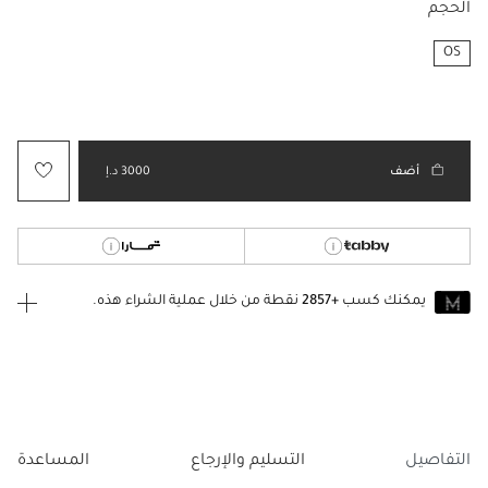
الحجم
OS
مختار
أضف
3000 د.إ
يمكنك كسب
+2857
نقطة من خلال عملية الشراء هذه.
انضم إلى MUSE اليوم
للانضمام إلى MUSE، ستحتاج إلى الدخول
إنشاء
أو
تسجيل الدخول
إلى
حساب Jacquemus الخاص بك.
التفاصيل
التسليم والإرجاع
المساعدة