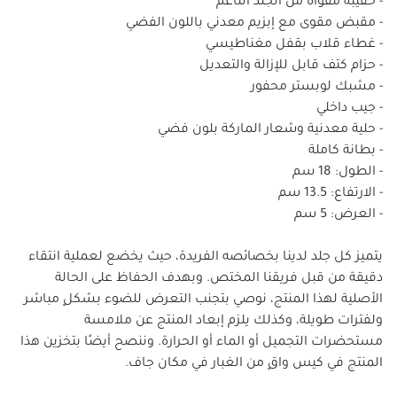
- حقيبة مقواة من الجلد الناعم
- مقبض مقوى مع إبزيم معدني باللون الفضي
- غطاء قلاب بقفل مغناطيسي
- حزام كتف قابل للإزالة والتعديل
- مشبك لوبستر محفور
- جيب داخلي
- حلية معدنية وشعار الماركة بلون فضي
- بطانة كاملة
- الطول: 18 سم
- الارتفاع: 13.5 سم
- العرض: 5 سم
يتميز كل جلد لدينا بخصائصه الفريدة، حيث يخضع لعملية انتقاء
دقيقة من قبل فريقنا المختص. وبهدف الحفاظ على الحالة
الأصلية لهذا المنتج، نوصي بتجنب التعرض للضوء بشكلٍ مباشر
ولفترات طويلة، وكذلك يلزم إبعاد المنتج عن ملامسة
مستحضرات التجميل أو الماء أو الحرارة. وننصح أيضًا بتخزين هذا
المنتج في كيس واقٍ من الغبار في مكان جاف.