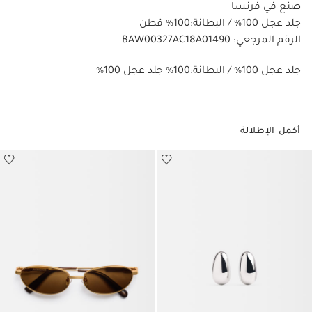
صنع في فرنسا
جلد عجل 100% / البطانة:100% قطن
الرقم المرجعي: BAW00327AC18A01490
%100 جلد عجل 100% / البطانة:100% جلد عجل
أكمل الإطلالة