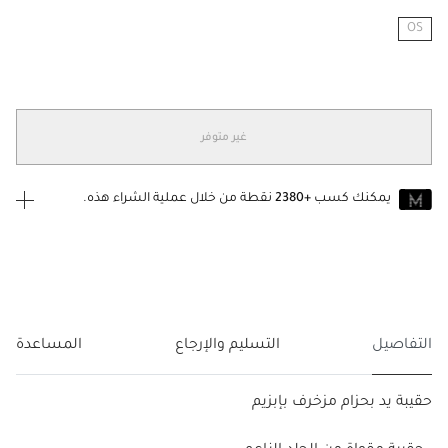
OS
مختار
غير متوفر
يمكنك كسب
+2380
نقطة من خلال عملية الشراء هذه.
انضم إلى MUSE اليوم
للانضمام إلى MUSE، ستحتاج إلى الدخول
إنشاء
أو
تسجيل الدخول
إلى
حساب Jacquemus الخاص بك.
التفاصيل
التسليم والإرجاع
المساعدة
حقيبة يد بحزام مزخرف بإبزيم