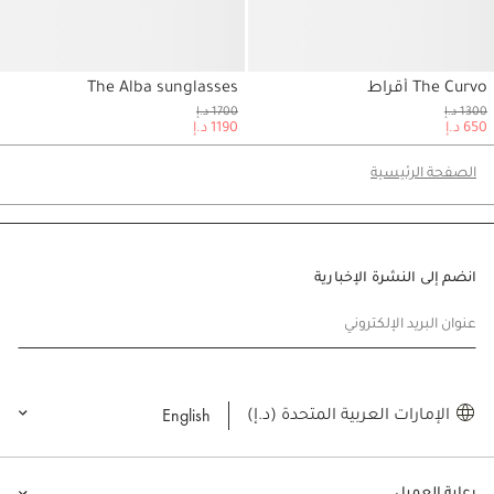
The Curvo أقراط
The Alba sunglasses
حسابي
1300 د.إ
1700 د.إ
650 د.إ
1190 د.إ
الصفحة الرئيسية
انضم إلى النشرة الإخبارية
عنوان البريد الإلكتروني
English
الإمارات العربية المتحدة (د.إ)
رعاية العميل