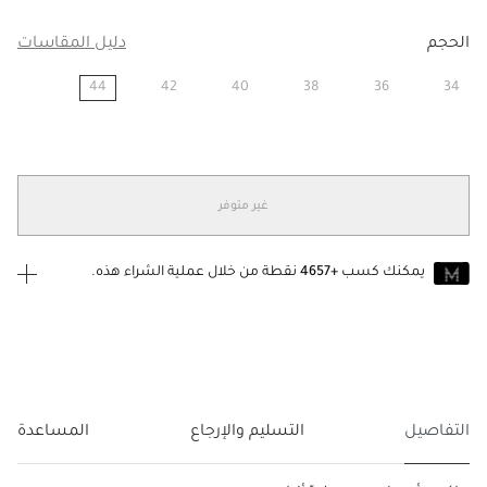
الحجم
دليل المقاسات
44
42
40
38
36
34
مختار
غير متوفر
يمكنك كسب
+4657
نقطة من خلال عملية الشراء هذه.
انضم إلى MUSE اليوم
للانضمام إلى MUSE، ستحتاج إلى الدخول
إنشاء
أو
تسجيل الدخول
إلى
حساب Jacquemus الخاص بك.
التفاصيل
التسليم والإرجاع
المساعدة