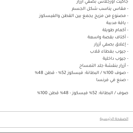
جاكيت أورجلاس بصفيّ أزرار
- مقاس يناسب شكل الجسم
- مصنوع من مزيج يجمع بين القطن والفيسكوز
- ياقة مدببة
- أكمام طويلة
- أكتاف بقصة واسعة
- إغلاق بصفي أزرار
- جيوب بغطاء قلاب
- جيوب داخلية
- أزرار بنقشة جلد التمساح
- صوف 100% / البطانة: فيسكوز 52% - قطن 48%
- صنع في فرنسا
%100 صوف / البطانة: 52% فيسكوز - 48% قطن
الصفحة الرئيسية