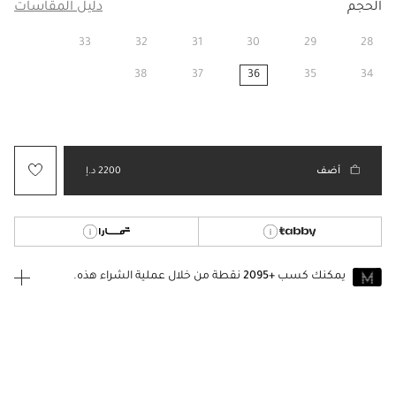
الحجم
دليل المقاسات
33
32
31
30
29
28
38
37
36
35
34
مختار
أضف
2200 د.إ
يمكنك كسب
+2095
نقطة من خلال عملية الشراء هذه.
انضم إلى MUSE اليوم
للانضمام إلى MUSE، ستحتاج إلى الدخول
إنشاء
أو
تسجيل الدخول
إلى
حساب Jacquemus الخاص بك.