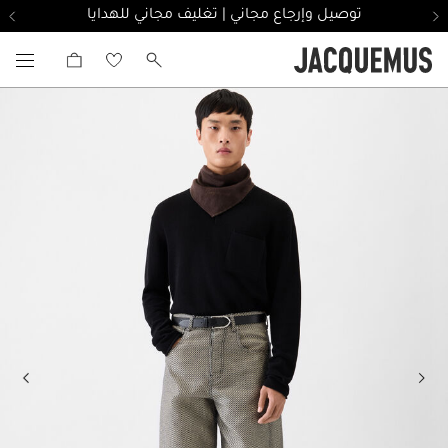
توصيل وإرجاع مجاني | تغليف مجاني للهدايا