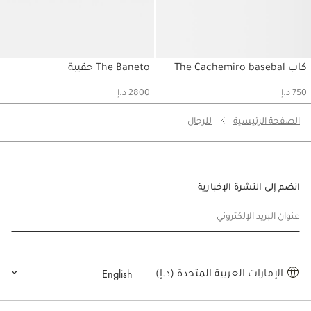
كاب The Cachemiro basebal
The Baneto حقيبة
حسابي
حسابي
750 د.إ
2800 د.إ
الصفحة الرئيسية
للرجال
انضم إلى النشرة الإخبارية
عنوان البريد الإلكتروني
English
الإمارات العربية المتحدة (د.إ)