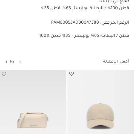
صنع في فرنسا
قطن 100% / البطانة: بوليستر 65%- قطن 35%
الرقم المرجعي: PAM00053AD00047380
100% قطن / البطانة: 65% بوليستر – 35% قطن
أكمل الإطلالة
1/2