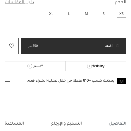
الحجم
دليل المقاسات
XL
L
M
S
XS
مختار
أضف
850 د.إ
يمكنك كسب
+810
نقطة من خلال عملية الشراء هذه.
انضم إلى MUSE اليوم
للانضمام إلى MUSE، ستحتاج إلى الدخول
إنشاء
أو
تسجيل الدخول
إلى
حساب Jacquemus الخاص بك.
التفاصيل
التسليم والإرجاع
المساعدة