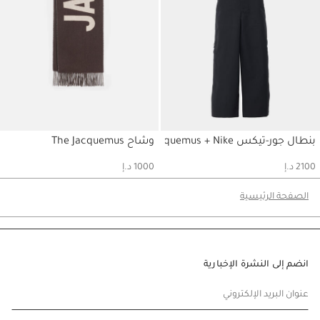
بنطال جور-تيكس Jacquemus + Nike
وشاح The Jacquemus
حسابي
حسابي
2100 د.إ
1000 د.إ
الصفحة الرئيسية
انضم إلى النشرة الإخبارية
عنوان البريد الإلكتروني