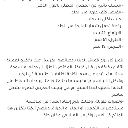
- مشبك دائري من المعدن المطلي باللون الذهبي
- مقبض كتف علوي من الجلد
- جيب داخلي بسحاب
- رقعة تحمل شعار الماركة من الجلد
- الارتفاع: 41 سم
- الطول: 61 سم
- العرض: 19 سم
يتميز كل نوع قماش لدينا بخصائصه الفريدة، حيث يخضع لعملية
انتقاء دقيقة من قبل فريقنا المختص. نظرًا إلى كونها منسوجة
يدويًا، فقد تبدو على هذه الخامة اختلافات طبيعية في تركيب
وشكل الألياف، وهو ما يمنحها طابعًا خاصًا. وبهدف الحفاظ على
الحالة الأصلية لهذا المنتج، نوصي بتجنب التعرض للضوء بشكلٍ
مباشر
-ولفترات طويلة، وكذلك يلزم إبعاد المنتج عن ملامسة
مستحضرات التجميل أو الماء أو الحرارة. وننصح أيضًا بتخزين هذا
المنتج في كيس واقٍ من الغبار في مكان جاف.