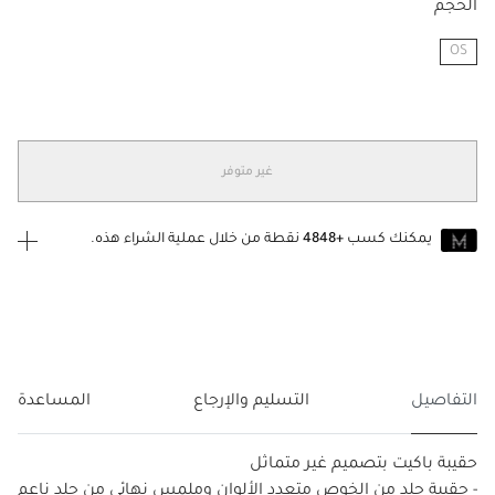
الحجم
OS
مختار
غير متوفر
يمكنك كسب
+4848
نقطة من خلال عملية الشراء هذه.
انضم إلى MUSE اليوم
للانضمام إلى MUSE، ستحتاج إلى الدخول
إنشاء
أو
تسجيل الدخول
إلى
حساب Jacquemus الخاص بك.
التفاصيل
التسليم والإرجاع
المساعدة
حقيبة باكيت بتصميم غير متماثل
- حقيبة جلد من الخوص متعدد الألوان وملمس نهائي من جلد ناعم