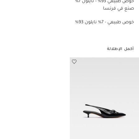
خوص طبيعي 93% - نايلون 7%
صنع في فرنسا
%93 خوص طبيعي - 7% نايلون
أكمل الإطلالة