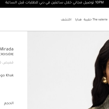
10PM توصيل مجاني خلال ساعتين في دبي للطلبات قبل الساعة
The valerie حقيبة
هدايا
اكتشف
he Mirada
CROISIÈRE
قميص قص
ogo Khak
الحجم