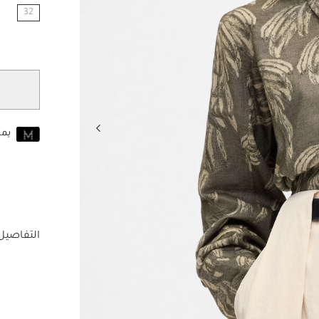
32
مختار
يم
انضم إلى MUSE اليوم
للانضمام إلى MUSE، ستحتاج إل
حساب Jacquemus الخاص بك.
التفاصيل