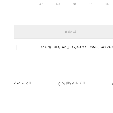
42
40
38
36
34
غير متوفر
كنك كسب
+1595
نقطة من خلال عملية الشراء هذه.
ى الدخول
إنشاء
أو
تسجيل الدخول
إلى
التسليم والإرجاع
المساعدة