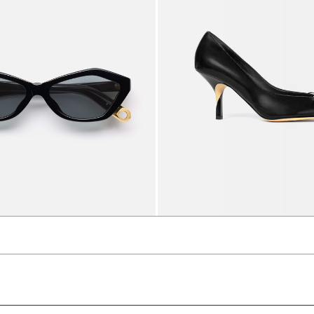
The Bambino sunglasses
1300 د.إ