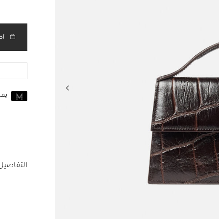
أض
يم
انضم إلى MUSE اليوم
للانضمام إلى MUSE، ستحتاج إل
حساب Jacquemus الخاص بك.
التفاصيل