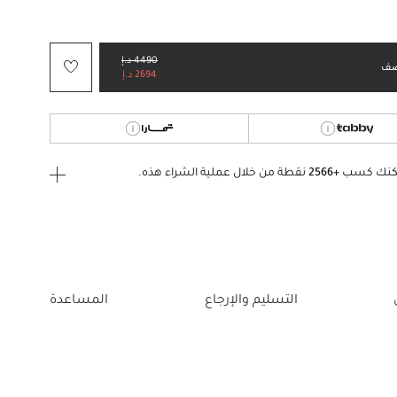
4490 د.إ
ف
2694 د.إ
كنك كسب
+2566
نقطة من خلال عملية الشراء هذه.
ى الدخول
إنشاء
أو
تسجيل الدخول
إلى
التسليم والإرجاع
المساعدة