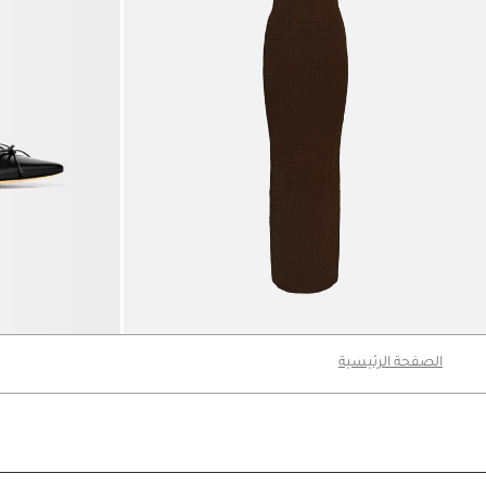
فستان The Scala
The Tourni حذاء بكعب
3490 د.إ
3200 د.إ
الصفحة الرئيسية