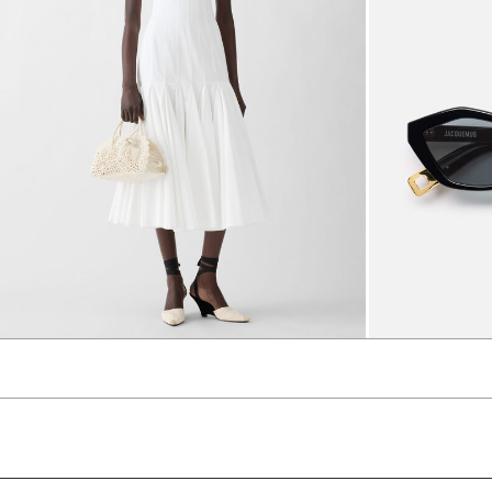
The Agave dress
6750 د.إ