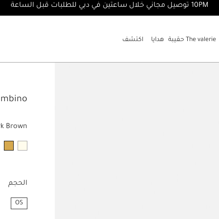
10PM توصيل مجاني خلال ساعتين في دبي للطلبات قبل الساعة
The valerie حقيبة
هدايا
اكتشف
ambino
rk Brown
الحجم
OS
مختار