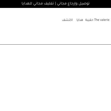
توصيل وإرجاع مجاني | تغليف مجاني للهدايا
The valerie حقيبة
هدايا
اكتشف