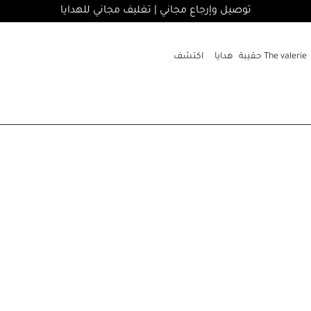
توصيل وإرجاع مجاني | تغليف مجاني للهدايا
The valerie حقيبة
هدايا
اكتشف