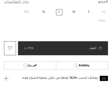
الحجم
دليل المقاسات
XXL
XL
L
M
S
XS
مختار
XXXL
أضف
1710 د.إ
يمكنك كسب
+1629
نقطة من خلال عملية الشراء هذه.
انضم إلى MUSE اليوم
للانضمام إلى MUSE، ستحتاج إلى الدخول
إنشاء
أو
تسجيل الدخول
إلى
حساب Jacquemus الخاص بك.