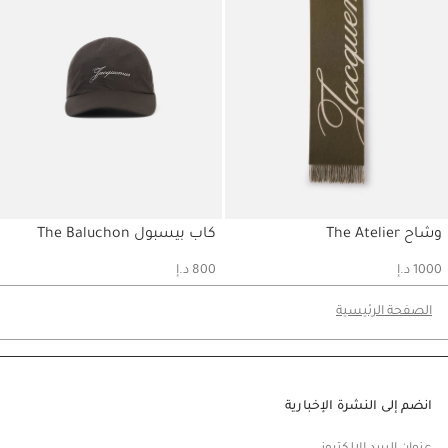
وشاح The Atelier
كاب بيسبول The Baluchon
حسابي
حسابي
1000 د.إ
800 د.إ
الصفحة الرئيسية
انضم إلى النشرة الإخبارية